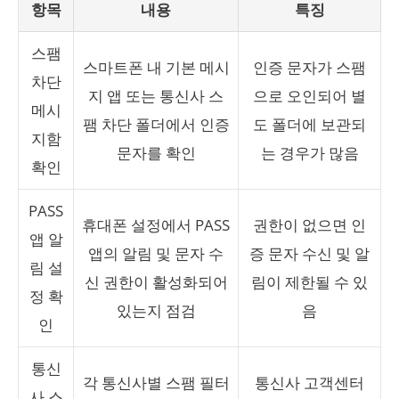
항목
내용
특징
스팸
스마트폰 내 기본 메시
인증 문자가 스팸
차단
지 앱 또는 통신사 스
으로 오인되어 별
메시
팸 차단 폴더에서 인증
도 폴더에 보관되
지함
문자를 확인
는 경우가 많음
확인
PASS
휴대폰 설정에서 PASS
권한이 없으면 인
앱 알
앱의 알림 및 문자 수
증 문자 수신 및 알
림 설
신 권한이 활성화되어
림이 제한될 수 있
정 확
있는지 점검
음
인
통신
각 통신사별 스팸 필터
통신사 고객센터
사 스