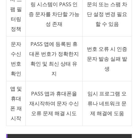
링 시스템이 PASS 인
문의 또는 스팸 차
팸 필
증 문자를 차단할 가능
단 설정 변경 필요
터링
성 존재
할 수 있음
정책
문자
PASS 앱에 등록된 휴
번호 오류 시 인증
수신
대폰 번호가 정확한지
문자 발송 실패 발
번호
확인 및 최신 상태 유
생
확인
지
앱 및
PASS 앱과 휴대폰을
임시 프로그램 오
휴대
재시작하여 문자 수신
류나 네트워크 문
폰 재
오류 문제 해결 시도
제 해결에 도움
시작