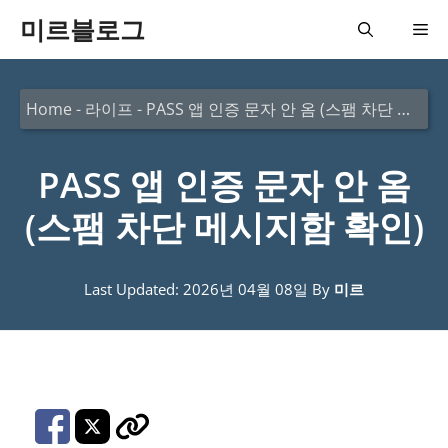
컨
미르블로그
메
텐
츠
뉴
Home
-
라이프
-
PASS 앱 인증 문자 안 옴 (스팸 차단 메시지함 확인)
로
건
PASS 앱 인증 문자 안 옴
너
뛰
(스팸 차단 메시지함 확인)
기
Last Updated: 2026년 04월 08일
By
미르