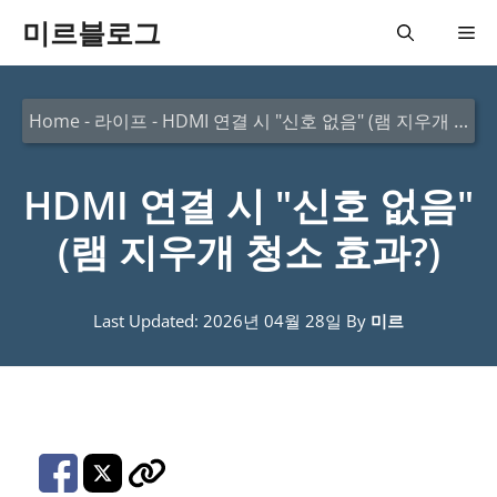
컨
미르블로그
메
텐
츠
뉴
Home
-
라이프
-
HDMI 연결 시 "신호 없음" (램 지우개 청소 효과?)
로
건
HDMI 연결 시 "신호 없음"
너
뛰
(램 지우개 청소 효과?)
기
Last Updated: 2026년 04월 28일
By
미르