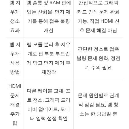
램 지
램 슬롯 및 RAM 핀에
간접적으로 그래픽
우개
있는 산화물, 먼지 제
카드 인식 문제 완화
청소
거를 통해 접촉 불량
가능, 직접 HDMI 신
효과
개선
호 문제 해결 아님
램 지
램 모듈 분리 후 지우
간단한 청소로 접촉
우개
개로 핀 부분 부드럽
불량 문제 완화, 정전
사용
게 닦고 먼지 제거 후
기 주의 필요
방법
재장착
HDMI
다른 케이블 교체, 포
문제
문제 원인별로 단계
트 청소, 그래픽 드라
해결
적 점검 필요, 램 청
이버 업데이트, 모니
추가
소는 한 방법일 뿐
터 입력 설정 확인
팁