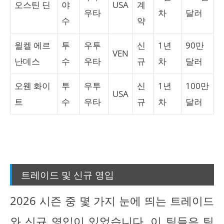
오스틴 딘
야
USA
계
우타
차
달러
수
약
윌켈 에르
투
우투
신
1년
90만
VEN
난데스
수
우타
규
차
달러
오웬 화이
투
우투
신
1년
100만
USA
트
수
우타
규
차
달러
트레이드 및 신규 영입
2026 시즌 중 몇 가지 눈에 띄는 트레이드
와 신규 영입이 있었습니다. 이 팀들은 팀