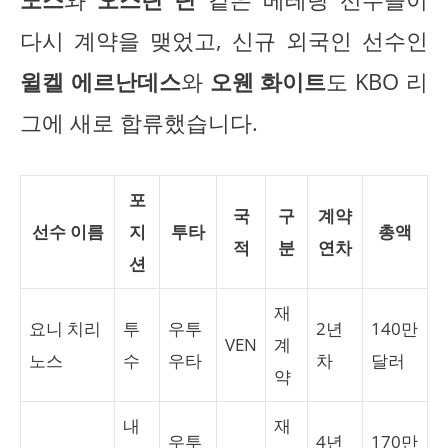
다시 계약을 맺었고, 신규 외국인 선수인
윌켈 에르난데스
와
오웬 화이트
도 KBO 리
그에 새로 합류했습니다.
포
국
구
계약
선수 이름
지
투타
총액
적
분
연차
션
재
요니 치리
투
우투
2년
140만
VEN
계
노스
수
우타
차
달러
약
내
재
우투
4년
170만