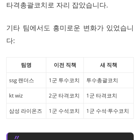
타격총괄코치로 자리 잡았습니다.
기타 팀에서도 흥미로운 변화가 있었습니
다:
팀명
이전 직책
새 직책
ssg 랜더스
1군 투수코치
투수총괄코치
kt wiz
2군 타격코치
1군 타격코치
삼성 라이온즈
1군 수석코치
1군 수석·투수코치