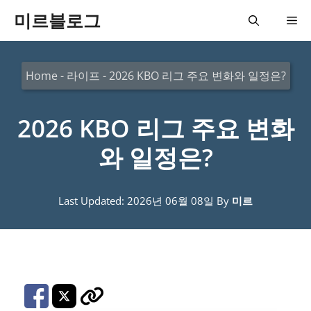
컨
미르블로그
메
텐
츠
뉴
Home
-
라이프
-
2026 KBO 리그 주요 변화와 일정은?
로
건
2026 KBO 리그 주요 변화
너
뛰
와 일정은?
기
Last Updated: 2026년 06월 08일
By
미르