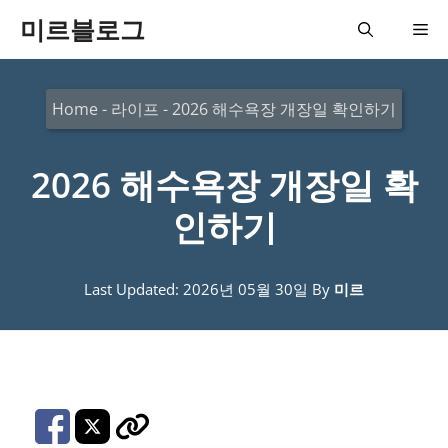
컨
미르블로그
메
텐
츠
뉴
Home
-
라이프
-
2026 해수욕장 개장일 확인하기
로
건
2026 해수욕장 개장일 확
너
뛰
인하기
기
Last Updated: 2026년 05월 30일
By
미르