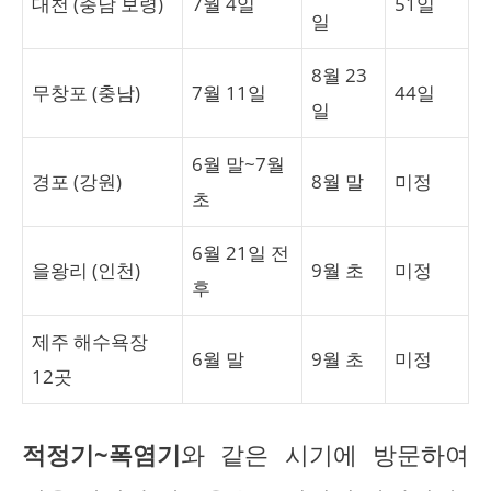
대천 (충남 보령)
7월 4일
51일
일
8월 23
무창포 (충남)
7월 11일
44일
일
6월 말~7월
경포 (강원)
8월 말
미정
초
6월 21일 전
을왕리 (인천)
9월 초
미정
후
제주 해수욕장
6월 말
9월 초
미정
12곳
적정기~폭염기
와 같은 시기에 방문하여