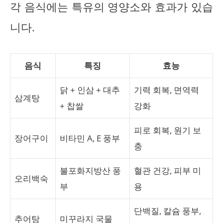
각 음식에는 특유의 영양소와 효과가 있습
니다.
음식
특징
효능
닭 + 인삼 + 대추
기력 회복, 면역력
삼계탕
+ 찹쌀
강화
피로 회복, 원기 보
장어구이
비타민 A, E 풍부
충
불포화지방산 풍
혈관 건강, 피부 미
오리백숙
부
용
단백질, 칼슘 풍부,
추어탕
미꾸라지 국물