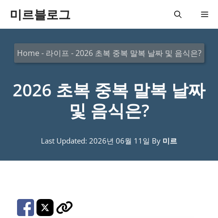
컨
미르블로그
메
텐
츠
뉴
Home
-
라이프
-
2026 초복 중복 말복 날짜 및 음식은?
로
건
2026 초복 중복 말복 날짜
너
뛰
및 음식은?
기
Last Updated: 2026년 06월 11일
By
미르