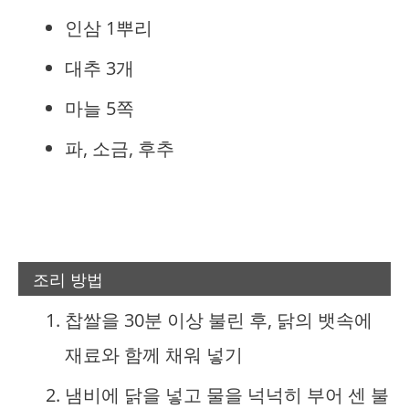
인삼 1뿌리
대추 3개
마늘 5쪽
파, 소금, 후추
조리 방법
찹쌀을 30분 이상 불린 후, 닭의 뱃속에
재료와 함께 채워 넣기
냄비에 닭을 넣고 물을 넉넉히 부어 센 불