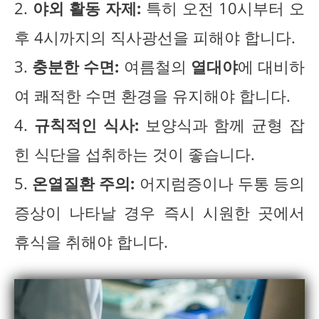
2.
야외 활동 자제:
특히 오전 10시부터 오
후 4시까지의 직사광선을 피해야 합니다.
3.
충분한 수면:
여름철의
열대야
에 대비하
여 쾌적한 수면 환경을 유지해야 합니다.
4.
규칙적인 식사:
보양식과 함께 균형 잡
힌 식단을 섭취하는 것이 좋습니다.
5.
온열질환 주의:
어지럼증이나 두통 등의
증상이 나타날 경우 즉시 시원한 곳에서
휴식을 취해야 합니다.