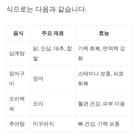
식으로는 다음과 같습니다.
음식
주요 재료
효능
닭, 인삼, 대추, 찹
기력 회복, 면역력 강
삼계탕
쌀
화
장어구
스태미나 보충, 피로
장어
이
회복
오리백
오리
혈관 건강, 피부 미용
숙
추어탕
미꾸라지
뼈 건강, 기력 보충