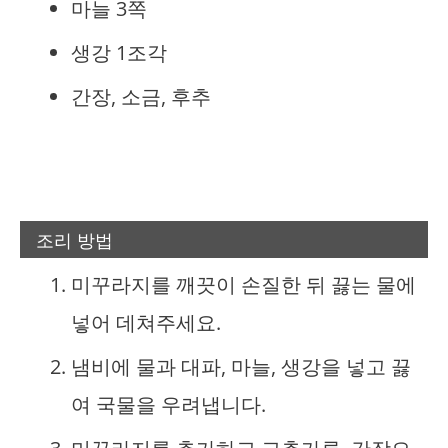
마늘 3쪽
생강 1조각
간장, 소금, 후추
조리 방법
미꾸라지를 깨끗이 손질한 뒤 끓는 물에
넣어 데쳐주세요.
냄비에 물과 대파, 마늘, 생강을 넣고 끓
여 국물을 우려냅니다.