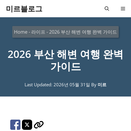
컨
미르블로그
메
텐
츠
뉴
Home
-
라이프
-
2026 부산 해변 여행 완벽 가이드
로
건
2026 부산 해변 여행 완벽
너
뛰
가이드
기
Last Updated: 2026년 05월 31일
By
미르