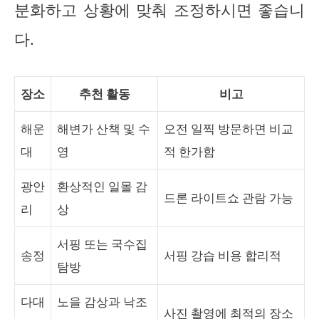
분화하고 상황에 맞춰 조정하시면 좋습니
다.
장소
추천 활동
비고
해운
해변가 산책 및 수
오전 일찍 방문하면 비교
대
영
적 한가함
광안
환상적인 일몰 감
드론 라이트쇼 관람 가능
리
상
서핑 또는 국수집
송정
서핑 강습 비용 합리적
탐방
다대
노을 감상과 낙조
사진 촬영에 최적의 장소