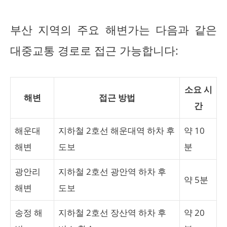
부산 지역의 주요 해변가는 다음과 같은
대중교통 경로로 접근 가능합니다:
소요 시
해변
접근 방법
간
해운대
지하철 2호선 해운대역 하차 후
약 10
해변
도보
분
광안리
지하철 2호선 광안역 하차 후
약 5분
해변
도보
송정 해
지하철 2호선 장산역 하차 후
약 20