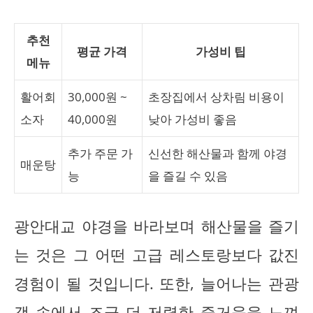
추천
평균 가격
가성비 팁
메뉴
활어회
30,000원 ~
초장집에서 상차림 비용이
소자
40,000원
낮아 가성비 좋음
추가 주문 가
신선한 해산물과 함께 야경
매운탕
능
을 즐길 수 있음
광안대교 야경을 바라보며 해산물을 즐기
는 것은 그 어떤 고급 레스토랑보다 값진
경험이 될 것입니다. 또한, 늘어나는 관광
객 속에서 조금 더 저렴한 즐거움을 느껴