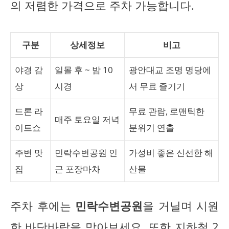
의 저렴한 가격으로 주차 가능합니다.
구분
상세정보
비고
야경 감
일몰 후 ~ 밤 10
광안대교 조명 명당에
상
시경
서 무료 즐기기
드론 라
무료 관람, 로맨틱한
매주 토요일 저녁
이트쇼
분위기 연출
주변 맛
민락수변공원 인
가성비 좋은 신선한 해
집
근 포장마차
산물
주차 후에는
민락수변공원
을 거닐며 시원
한 바닷바람을 맞아보세요. 또한 지하철 2