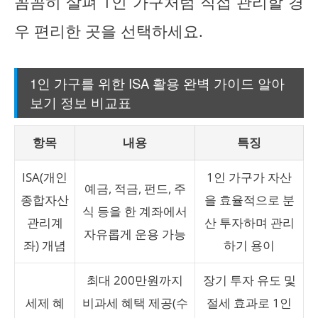
꼼꼼히 살펴 1인 가구처럼 직접 관리할 경
우 편리한 곳을 선택하세요.
1인 가구를 위한 ISA 활용 완벽 가이드 알아
보기 정보 비교표
항목
내용
특징
ISA(개인
1인 가구가 자산
예금, 적금, 펀드, 주
종합자산
을 효율적으로 분
식 등을 한 계좌에서
관리계
산 투자하며 관리
자유롭게 운용 가능
좌) 개념
하기 용이
최대 200만원까지
장기 투자 유도 및
세제 혜
비과세 혜택 제공(수
절세 효과로 1인