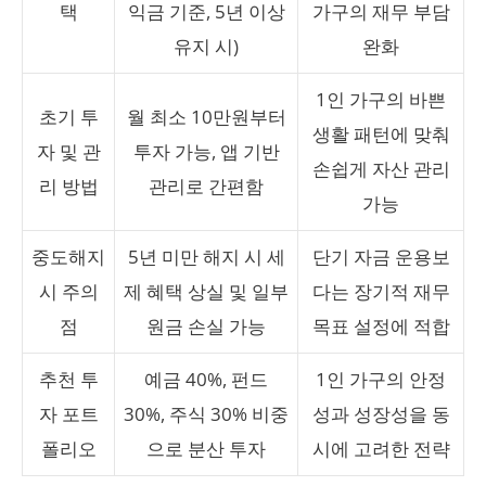
택
익금 기준, 5년 이상
가구의 재무 부담
유지 시)
완화
1인 가구의 바쁜
초기 투
월 최소 10만원부터
생활 패턴에 맞춰
자 및 관
투자 가능, 앱 기반
손쉽게 자산 관리
리 방법
관리로 간편함
가능
중도해지
5년 미만 해지 시 세
단기 자금 운용보
시 주의
제 혜택 상실 및 일부
다는 장기적 재무
점
원금 손실 가능
목표 설정에 적합
추천 투
예금 40%, 펀드
1인 가구의 안정
자 포트
30%, 주식 30% 비중
성과 성장성을 동
폴리오
으로 분산 투자
시에 고려한 전략