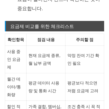
중요합니다.
요금제 비교를 위한 체크리스트
확인항목
점검 내용
주의할 점
사용 중
현재 요금제 종류,
약정 잔여 기간 확
인 요금
월 납부 금액
인 필요
제
월간 데
평균 데이터 사용
평균보다 적으면
이터/통
량 및 통화 시간
저렴 요금제 고려
화량
할인 적
가족 결합, 멤버십,
조건 충족 시 꼭 적