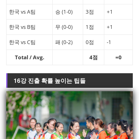
한국 vs A팀
승 (1-0)
3점
+1
한국 vs B팀
무 (0-0)
1점
+1
한국 vs C팀
패 (0-2)
0점
-1
Total / Avg.
4점
=0
16강 진출 확률 높이는 팁들