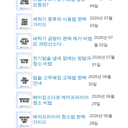
요령은?
04일
2026년 07월
세탁기 종류와 사용법 완벽
가이드
03일
2026년 07
세탁기 곰팡이 완벽 제거 비법
은 과탄산소다
월 02일
2026년 07월
전기밥솥 냄새 없애는 방법과
청소 비법
01일
2026년 06월
밥솥 고무패킹 교체법 완벽
안내
30일
2026년 06월
베이킹소다로 에어프라이어
청소 비법
29일
2026년 06월
에어프라이어 청소법 완벽
가이드
28일