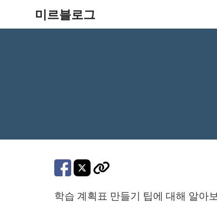
컨
미르블로그
텐
츠
로
건
너
뛰
기
학습 계획표 만들기 팁에 대해 알아