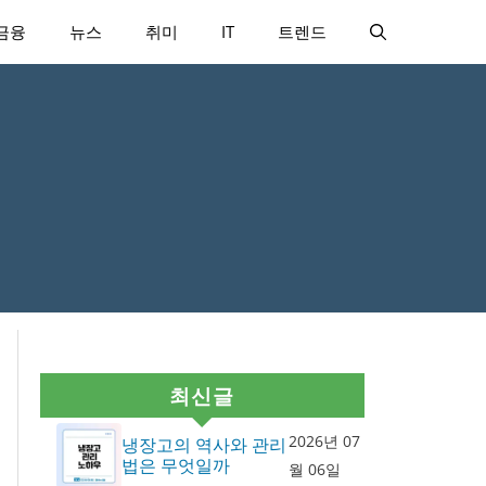
금융
뉴스
취미
IT
트렌드
최신글
2026년 07
냉장고의 역사와 관리
법은 무엇일까
월 06일