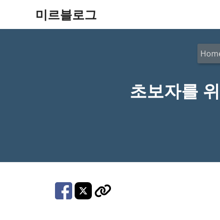
컨
미르블로그
텐
츠
Hom
로
건
초보자를 위
너
뛰
기