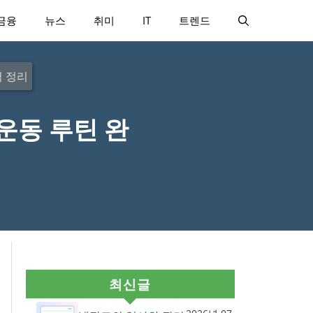
금융
뉴스
취미
IT
트렌드
벽 정리
운동 루틴 완
최신글