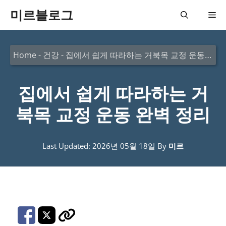
컨
미르블로그
메
텐
츠
뉴
Home
-
건강
-
집에서 쉽게 따라하는 거북목 교정 운동 완벽 정리
로
건
집에서 쉽게 따라하는 거
너
뛰
북목 교정 운동 완벽 정리
기
Last Updated: 2026년 05월 18일
By
미르