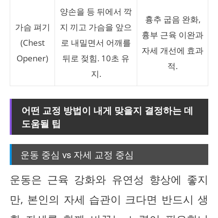
양손을 등 뒤에서 깍
흉추 굽음 완화,
가슴 펴기
지 끼고 가슴을 앞으
흉부 근육 이완과
(Chest
로 내밀면서 어깨를
자세 개선에 효과
Opener)
뒤로 젖힘. 10초 유
적.
지.
어떤 교정 방법이 내게 맞을지 결정하는 데
도움될 팁
운동 중심 vs 자세 교정 중심
운동은 근육 강화와 유연성 향상에 좋지
만, 본인의 자세 습관이 크다면 반드시 생