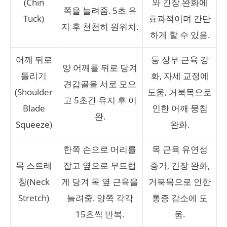
(Chin
와 긴장 완화에
쪽을 늘려줌. 5초 유
Tuck)
효과적이며 간단
지 후 천천히 원위치.
하게 할 수 있음.
어깨 뒤로
등 상부 근육 강
양 어깨를 뒤로 당겨
돌리기
화, 자세 교정에
견갑골을 서로 모으
(Shoulder
도움, 거북목으로
고 5초간 유지 후 이
Blade
인한 어깨 뭉침
완.
Squeeze)
완화.
한쪽 손으로 머리를
목 근육 유연성
목 스트레
잡고 옆으로 부드럽
증가, 긴장 완화,
칭(Neck
게 당겨 목 옆 근육을
거북목으로 인한
Stretch)
늘려줌. 양쪽 각각
통증 감소에 도
15초씩 반복.
움.