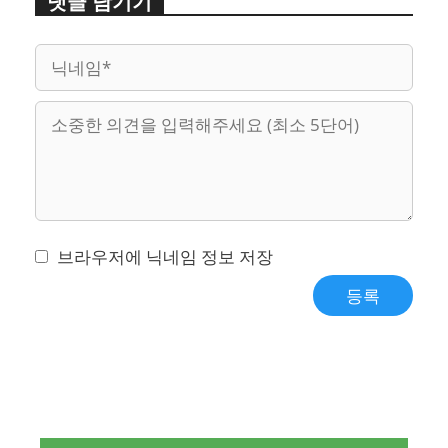
댓글 남기기
이
웹
메
사
일
이
트
브라우저에 닉네임 정보 저장