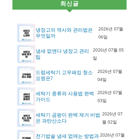
최신글
2026년 07월
냉장고의 역사와 관리법은
무엇일까
06일
2026년 07월 05
냄새 없앤다 냉장고 관리
팁
일
2026년 07월
드럼세탁기 고무패킹 청소
요령은?
04일
2026년 07월
세탁기 종류와 사용법 완벽
가이드
03일
2026년 07
세탁기 곰팡이 완벽 제거 비법
은 과탄산소다
월 02일
2026년 07월
전기밥솥 냄새 없애는 방법과