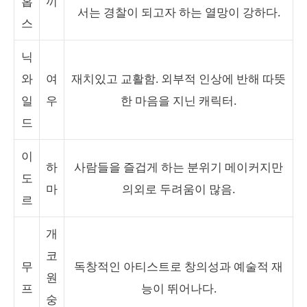
홉
끼
서는 경찰이 되고자 하는 열망이 강하다.
스
닉
와
여
재치있고 교활함. 외부적 인상에 반해 따뜻
일
우
한 마음을 지닌 캐릭터.
드
이
하
사람들을 즐겁게 하는 분위기 메이커지만
도
마
의외로 두려움이 많음.
르
개
코
무
독창적인 아티스트로 창의성과 예술적 재
원
프
능이 뛰어나다.
숭