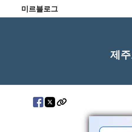
컨
미르블로그
텐
츠
로
건
제주
너
뛰
기