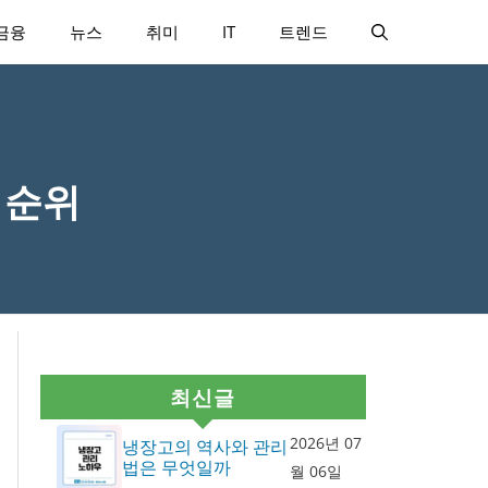
금융
뉴스
취미
IT
트렌드
 순위
최신글
2026년 07
냉장고의 역사와 관리
법은 무엇일까
월 06일