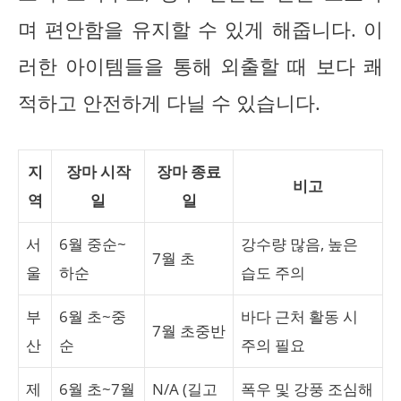
며 편안함을 유지할 수 있게 해줍니다. 이
러한 아이템들을 통해 외출할 때 보다 쾌
적하고 안전하게 다닐 수 있습니다.
지
장마 시작
장마 종료
비고
역
일
일
서
6월 중순~
강수량 많음, 높은
7월 초
울
하순
습도 주의
부
6월 초~중
바다 근처 활동 시
7월 초중반
산
순
주의 필요
제
6월 초~7월
N/A (길고
폭우 및 강풍 조심해