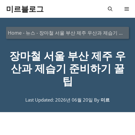
컨
미르블로그
메
텐
츠
뉴
Home
-
뉴스
-
장마철 서울 부산 제주 우산과 제습기 준비하기 꿀팁
로
건
장마철 서울 부산 제주 우
너
뛰
산과 제습기 준비하기 꿀
기
팁
Last Updated: 2026년 06월 20일
By
미르