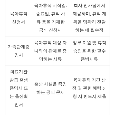
육아휴직 시작일,
회사 인사팀에서
육아휴직
종료일, 휴직 사
제공하며, 휴직 계
신청서
유 등을 기재한
획을 명확히 전달
공식 신청서
하는 데 필수적
육아휴직 대상 자
정부 지원 및 휴직
가족관계증
녀와의 관계를 증
승인을 위한 필수
명서
명하는 서류
증빙서류
의료기관
발급 출생
육아휴직 기간 산
출산 사실을 증명
증명서 또
정 및 관련 혜택 신
하는 공식 문서
는 출산확
청 시 반드시 제출
인서