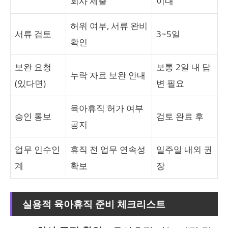
회사 제출
이내
허위 여부, 서류 완비
서류 검토
3~5일
확인
보완 요청
보통 2일 내 답
누락 자료 보완 안내
(있다면)
변 필요
육아휴직 허가 여부
승인 통보
검토 완료 후
공지
업무 인수인
휴직 전 업무 연속성
일주일 내외 권
계
확보
장
실용적 육아휴직 준비 체크리스트