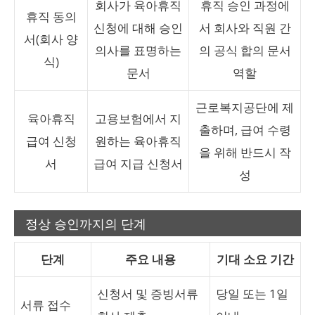
회사가 육아휴직
휴직 승인 과정에
휴직 동의
신청에 대해 승인
서 회사와 직원 간
서(회사 양
의사를 표명하는
의 공식 합의 문서
식)
문서
역할
근로복지공단에 제
육아휴직
고용보험에서 지
출하며, 급여 수령
급여 신청
원하는 육아휴직
을 위해 반드시 작
서
급여 지급 신청서
성
정상 승인까지의 단계
단계
주요 내용
기대 소요 기간
신청서 및 증빙서류
당일 또는 1일
서류 접수