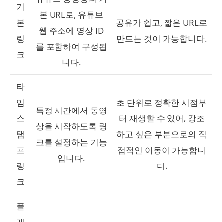
기
본 URL로, 유튜브
본
공유가 쉽고, 짧은 URL로
웹 주소에 영상 ID
링
만드는 것이 가능합니다.
를 포함하여 구성됩
크
니다.
타
임
초 단위로 정확한 시점부
특정 시간에서 동영
스
터 재생할 수 있어, 강조
상을 시작하도록 링
탬
하고 싶은 부분으로의 직
크를 설정하는 기능
프
접적인 이동이 가능합니
입니다.
링
다.
크
플
레