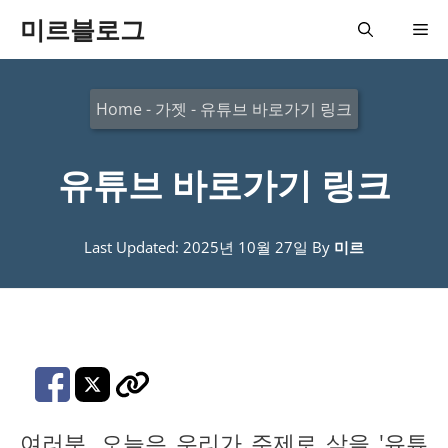
컨
미르블로그
메
텐
츠
뉴
Home
-
가젯
-
유튜브 바로가기 링크
로
건
유튜브 바로가기 링크
너
뛰
기
Last Updated: 2025년 10월 27일
By
미르
여러분, 오늘은 우리가 주제로 삼을 '유튜