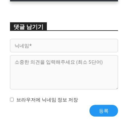
댓글 남기기
이
웹
메
사
일
이
트
브라우저에 닉네임 정보 저장