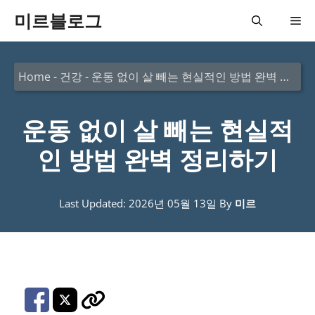
컨
미르블로그
메
텐
츠
뉴
Home
-
건강
-
운동 없이 살 빼는 현실적인 방법 완벽 정리하기
로
건
운동 없이 살 빼는 현실적
너
뛰
인 방법 완벽 정리하기
기
Last Updated: 2026년 05월 13일
By
미르