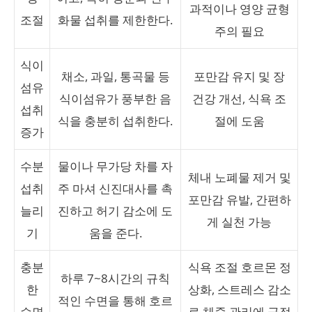
과적이나 영양 균형
조절
화물 섭취를 제한한다.
주의 필요
식이
채소, 과일, 통곡물 등
포만감 유지 및 장
섬유
식이섬유가 풍부한 음
건강 개선, 식욕 조
섭취
식을 충분히 섭취한다.
절에 도움
증가
수분
물이나 무가당 차를 자
체내 노폐물 제거 및
섭취
주 마셔 신진대사를 촉
포만감 유발, 간편하
늘리
진하고 허기 감소에 도
게 실천 가능
기
움을 준다.
충분
식욕 조절 호르몬 정
하루 7~8시간의 규칙
한
상화, 스트레스 감소
적인 수면을 통해 호르
수면
로 체중 관리에 긍정