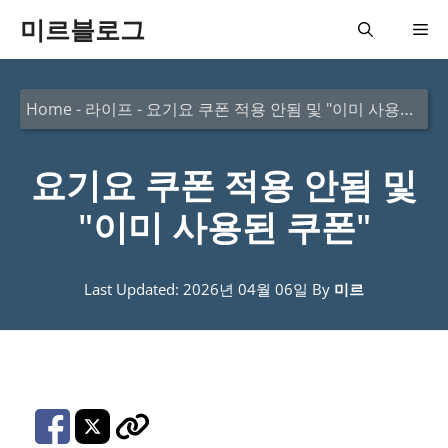
컨
미르블로그
메
텐
츠
뉴
Home
-
라이프
-
요기요 쿠폰 적용 안됨 및 "이미 사용된 쿠폰"
로
건
요기요 쿠폰 적용 안됨 및
너
뛰
"이미 사용된 쿠폰"
기
Last Updated: 2026년 04월 06일
By
미르