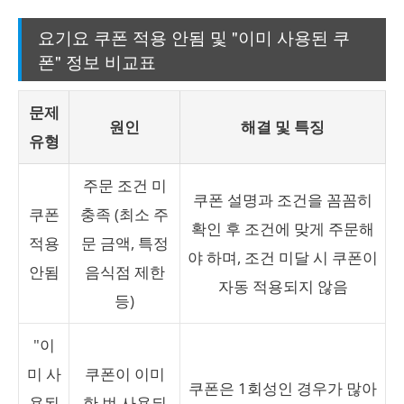
요기요 쿠폰 적용 안됨 및 "이미 사용된 쿠
폰" 정보 비교표
문제
원인
해결 및 특징
유형
주문 조건 미
쿠폰 설명과 조건을 꼼꼼히
쿠폰
충족 (최소 주
확인 후 조건에 맞게 주문해
적용
문 금액, 특정
야 하며, 조건 미달 시 쿠폰이
안됨
음식점 제한
자동 적용되지 않음
등)
"이
미 사
쿠폰이 이미
쿠폰은 1회성인 경우가 많아
용된
한 번 사용되