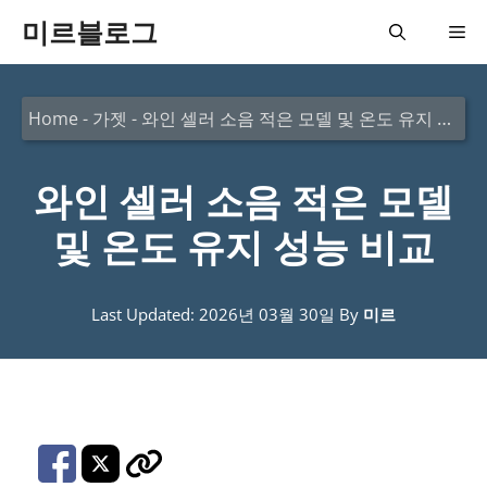
컨
미르블로그
메
텐
츠
뉴
Home
-
가젯
-
와인 셀러 소음 적은 모델 및 온도 유지 성능 비교
로
건
와인 셀러 소음 적은 모델
너
뛰
및 온도 유지 성능 비교
기
Last Updated: 2026년 03월 30일
By
미르