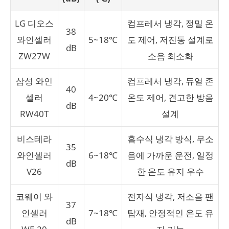
LG 디오스
컴프레서 냉각, 정밀 온
38
와인셀러
5~18℃
도 제어, 저진동 설계로
dB
ZW27W
소음 최소화
삼성 와인
컴프레서 냉각, 듀얼 존
40
셀러
4~20℃
온도 제어, 견고한 방음
dB
RW40T
설계
비스테라
흡수식 냉각 방식, 무소
35
와인셀러
6~18℃
음에 가까운 운전, 일정
dB
V26
한 온도 유지 우수
코웨이 와
전자식 냉각, 저소음 팬
37
인셀러
7~18℃
탑재, 안정적인 온도 유
dB