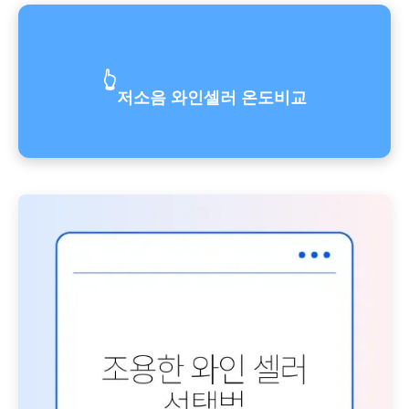
👆
저소음 와인셀러 온도비교