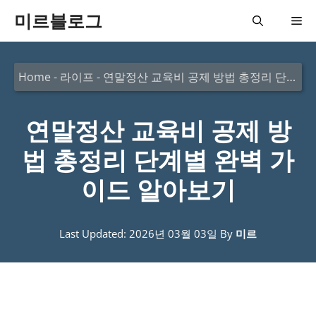
컨
미르블로그
메
텐
츠
뉴
Home
-
라이프
-
연말정산 교육비 공제 방법 총정리 단계별 완벽 가이드 알아보기
로
건
연말정산 교육비 공제 방
너
뛰
법 총정리 단계별 완벽 가
기
이드 알아보기
Last Updated: 2026년 03월 03일
By
미르