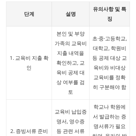
유의사항 및 특
단계
설명
징
본인 및 부양
초·중·고등학교,
가족의 교육비
대학교, 학원비
지출 내역을
1. 교육비 지출 확
등 공제 대상 교
확인하고, 교
인
육비와 비대상
육비 공제 대
교육비를 정확
상 여부를 검
히 구분해야 함
토
학교나 학원에
교육비 납입증
서 발급하는 증
명서, 영수증
명서류가 필요
2. 증빙서류 준비
등 관련 서류
하며, 온라인 발