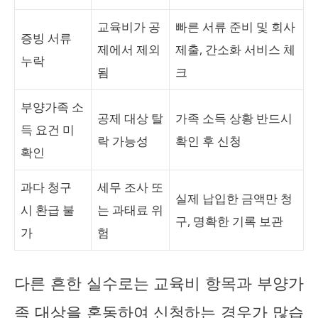
교육비가 공
빠른 서류 준비 및 회사
증빙 서류
제에서 제외
제출, 간소화 서비스 체
누락
됨
크
부양가족 소
공제 대상 탈
가족 소득 상황 반드시
득 요건 미
락 가능성
확인 후 신청
확인
과다 청구
세무 조사 또
실제 납입한 금액만 청
시 환급 불
는 과태료 위
구, 명확한 기록 보관
가
험
다른 흔한 실수로는 교육비 항목과 부양가
족 대상을 혼동하여 신청하는 경우가 많습