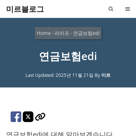
컨
미르블로그
메
텐
츠
뉴
Home
-
라이프
-
연금보험edi
로
건
연금보험edi
너
뛰
기
Last Updated: 2025년 11월 21일
By
미르
연금보험edi에 대해 알아보겠습니다.