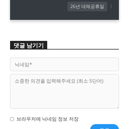
26년 대체공휴일
댓글 남기기
이
웹
메
사
일
이
트
브라우저에 닉네임 정보 저장