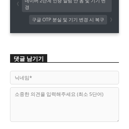
네이버 2단계 인증 알림 안 옴 및 기기 변
경
구글 OTP 분실 및 기기 변경 시 복구
댓글 남기기
이
웹
메
사
일
이
트