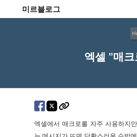
컨
미르블로그
텐
츠
H
로
건
엑셀 "매크
너
뛰
기
엑셀에서 매크로를 자주 사용하지만,
는 메시지가 뜨면 당황스러울 수밖에