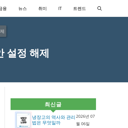
금융
뉴스
취미
IT
트렌드
해제
안 설정 해제
최신글
2026년 07
냉장고의 역사와 관리
법은 무엇일까
월 06일