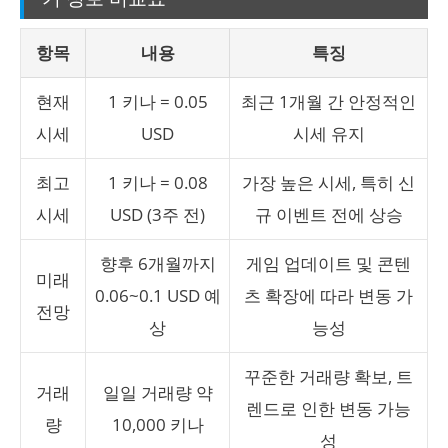
항목
내용
특징
현재
1 키나 = 0.05
최근 1개월 간 안정적인
시세
USD
시세 유지
최고
1 키나 = 0.08
가장 높은 시세, 특히 신
시세
USD (3주 전)
규 이벤트 전에 상승
향후 6개월까지
게임 업데이트 및 콘텐
미래
0.06~0.1 USD 예
츠 확장에 따라 변동 가
전망
상
능성
꾸준한 거래량 확보, 트
거래
일일 거래량 약
렌드로 인한 변동 가능
량
10,000 키나
성