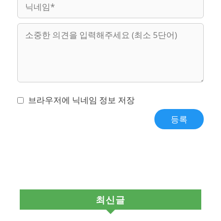
이
웹
메
사
일
이
트
브라우저에 닉네임 정보 저장
최신글