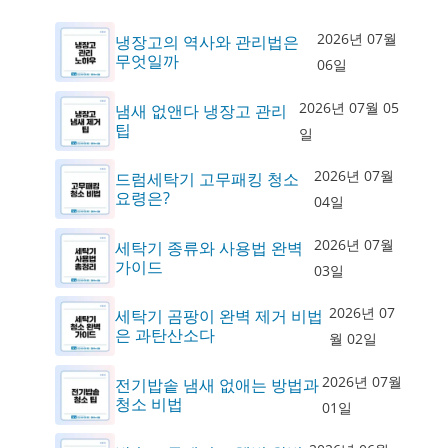
2026년 07월
냉장고의 역사와 관리법은
무엇일까
06일
2026년 07월 05
냄새 없앤다 냉장고 관리
팁
일
2026년 07월
드럼세탁기 고무패킹 청소
요령은?
04일
2026년 07월
세탁기 종류와 사용법 완벽
가이드
03일
2026년 07
세탁기 곰팡이 완벽 제거 비법
은 과탄산소다
월 02일
2026년 07월
전기밥솥 냄새 없애는 방법과
청소 비법
01일