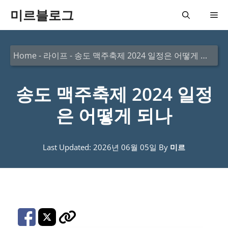
컨
미르블로그
메
텐
츠
뉴
Home
-
라이프
-
송도 맥주축제 2024 일정은 어떻게 되나
로
건
송도 맥주축제 2024 일정
너
뛰
은 어떻게 되나
기
Last Updated: 2026년 06월 05일
By
미르