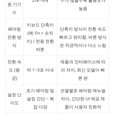
2대~5대
수가 많을수록 활용도가
원 기기
높음
수
키보드 단축키
페어링
단축키 방식이 전환 속도
(예: Fn + 숫자
전환 방
빠르고 편리함, 버튼 방식
키) / 전용 전환
식
은 직관적이나 다소 느림
버튼
전환 속
제품과 인터페이스에 따
도 (평
약 1~3초 이내
라 차이, 최신 모델이 빠
균)
른 편
초기 페어링 및
모델별로 페어링 매뉴얼
설정 난
설정 간단 ~ 복
차이, 간단한 UI 제공 제
이도
잡 다양
품이 사용자 친화적