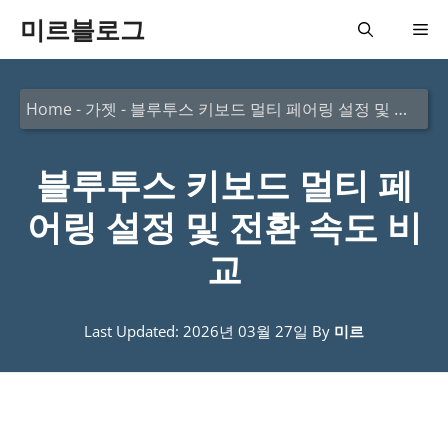
컨
미르블로그
메
텐
츠
뉴
Home
-
가젯
-
블루투스 키보드 멀티 페어링 설정 및 전환 속도 비교
로
건
블루투스 키보드 멀티 페
너
뛰
어링 설정 및 전환 속도 비
기
교
Last Updated: 2026년 03월 27일
By
미르