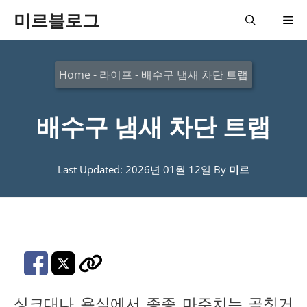
컨
미르블로그
메
텐
츠
뉴
Home
-
라이프
-
배수구 냄새 차단 트랩
로
건
배수구 냄새 차단 트랩
너
뛰
기
Last Updated: 2026년 01월 12일
By
미르
싱크대나 욕실에서 종종 마주치는 골칫거