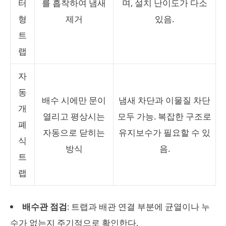
터
를 흡착하여 냄새
며, 설치 난이도가 다소
형
제거
있음.
트
랩
자
동
배수 시에만 문이
냄새 차단과 이물질 차단
개
열리고 평상시는
모두 가능. 복잡한 구조로
폐
자동으로 닫히는
유지보수가 필요할 수 있
식
방식
음.
트
랩
배수관 점검
: 트랩과 배관 연결 부분에 균열이나 누
수가 없는지 주기적으로 확인한다.