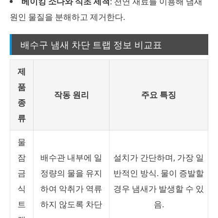
베이킹 소다와 식초 세척
: 천연 재료를 이용해 냄새
원인 물질을 분해하고 제거한다.
배수구 냄새 차단 트랩 정보 비교표
제
품
작동 원리
주요 특징
종
류
물
잠
배수관 내부에 일
설치가 간단하며, 가장 일
금
정량의 물을 유지
반적인 방식. 물이 증발할
식
하여 악취가 역류
경우 냄새가 발생할 수 있
트
하지 않도록 차단
음.