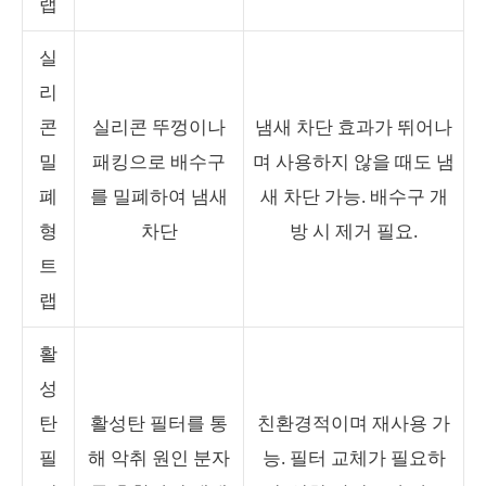
랩
실
리
콘
실리콘 뚜껑이나
냄새 차단 효과가 뛰어나
밀
패킹으로 배수구
며 사용하지 않을 때도 냄
폐
를 밀폐하여 냄새
새 차단 가능. 배수구 개
형
차단
방 시 제거 필요.
트
랩
활
성
탄
활성탄 필터를 통
친환경적이며 재사용 가
필
해 악취 원인 분자
능. 필터 교체가 필요하