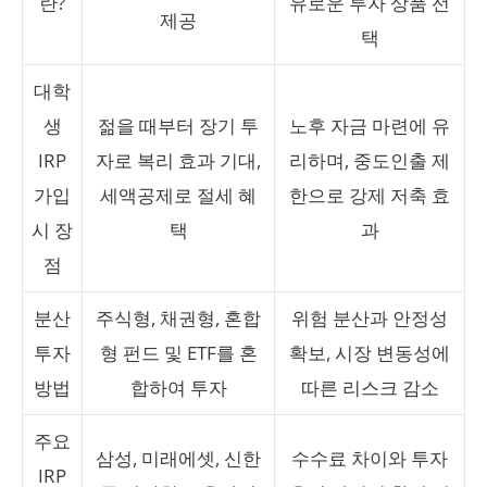
란?
유로운 투자 상품 선
제공
택
대학
생
젊을 때부터 장기 투
노후 자금 마련에 유
IRP
자로 복리 효과 기대,
리하며, 중도인출 제
가입
세액공제로 절세 혜
한으로 강제 저축 효
시 장
택
과
점
분산
주식형, 채권형, 혼합
위험 분산과 안정성
투자
형 펀드 및 ETF를 혼
확보, 시장 변동성에
방법
합하여 투자
따른 리스크 감소
주요
삼성, 미래에셋, 신한
수수료 차이와 투자
IRP