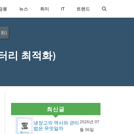
금융
뉴스
취미
IT
트렌드
화)
터리 최적화)
최신글
2026년 07
냉장고의 역사와 관리
법은 무엇일까
월 06일