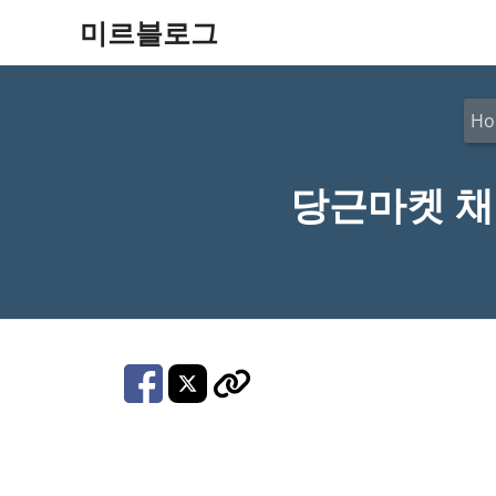
컨
미르블로그
텐
츠
Ho
로
건
당근마켓 채
너
뛰
기