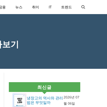
금융
뉴스
취미
IT
트렌드
아보기
최신글
2026년 07
냉장고의 역사와 관리
법은 무엇일까
월 06일