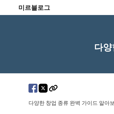
컨
미르블로그
텐
츠
로
건
다양
너
뛰
기
다양한 창업 종류 완벽 가이드 알아