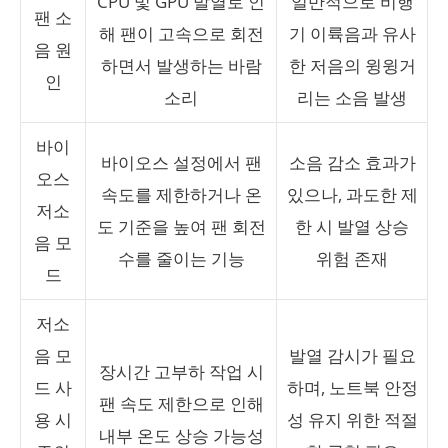
CPU 및 GPU 발열로 인
일반적으로 비행
팬 소
해 팬이 고속으로 회전
기 이륙음과 유사
음 원
하면서 발생하는 바람
한 저음의 윙윙거
인
소리
리는 소음 발생
바이
바이오스 설정에서 팬
소음 감소 효과가
오스
속도를 제한하거나 온
있으나, 과도한 제
저소
도 기준을 높여 팬 회전
한 시 발열 상승
음 모
수를 줄이는 기능
위험 존재
드
저소
음 모
발열 감시가 필요
장시간 고부하 작업 시
드 사
하며, 노트북 안정
팬 속도 제한으로 인해
용 시
성 유지 위한 적절
내부 온도 상승 가능성