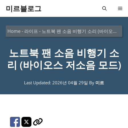
컨
미르블로그
메
텐
츠
뉴
Home
-
라이프
-
노트북 팬 소음 비행기 소리 (바이오스 저소음 모드)
로
건
노트북 팬 소음 비행기 소
너
뛰
리 (바이오스 저소음 모드)
기
Last Updated: 2026년 04월 29일
By
미르