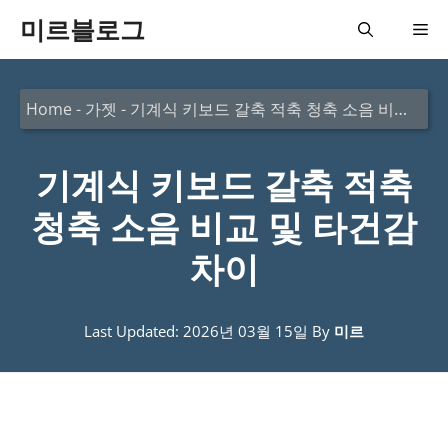
컨
미르블로그
메
텐
츠
뉴
Home
-
가젯
-
기계식 키보드 갈축 적축 청축 소음 비교 및 타건감 차이
로
건
기계식 키보드 갈축 적축
너
뛰
청축 소음 비교 및 타건감
기
차이
Last Updated: 2026년 03월 15일
By
미르