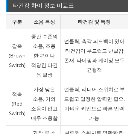
타건감 차이 정보 비교표
구분
소음 특성
타건감 및 특징
중간 수준의
넌클릭, 촉각 피드백이 있어
갈축
소음, 조용
타건감이 부드럽고 반발감
(Brown
한 편이나
존재. 타이핑과 게이밍 모두
Switch)
적당한 타건
균형적
음 발생
가장 낮은
넌클릭, 리니어 스위치로 부
적축
소음, 거의
드럽고 일정한 압력만 필요.
(Red
소음이 없고
가벼운 키압으로 빠른 입력
Switch)
매우 조용함
가능
가장 큰 소
클릭형 스위치로 명확한 타