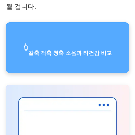
될 겁니다.
👆
갈축 적축 청축 소음과 타건감 비교