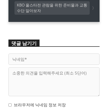
KBO 올스타전 관람을 위한 준비물과 교통
수단 알아보자
댓글 남기기
이
웹
메
사
일
이
트
브라우저에 닉네임 정보 저장