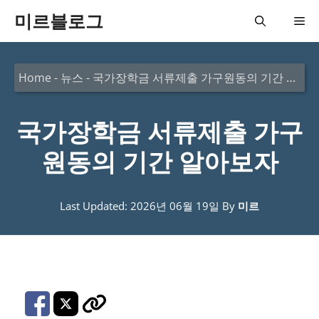
컨
미르블로그
메
텐
츠
뉴
Home
-
뉴스
-
국가장학금 서류제출 가구원동의 기간 알아보자
로
건
국가장학금 서류제출 가구
너
뛰
원동의 기간 알아보자
기
Last Updated: 2026년 06월 19일
By
미르