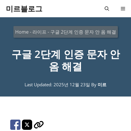
컨
미르블로그
메
텐
츠
뉴
Home
-
라이프
-
구글 2단계 인증 문자 안 옴 해결
로
건
구글 2단계 인증 문자 안
너
뛰
옴 해결
기
Last Updated: 2025년 12월 23일
By
미르