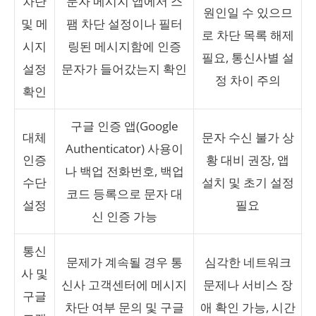
차단
문자 메시지 앱에서 스
원인일 수 있으므
및 메
팸 차단 설정이나 필터
로 차단 목록 해제
시지
링된 메시지함에 인증
필요, 통신사별 설
설정
문자가 들어갔는지 확인
정 차이 주의
확인
구글 인증 앱(Google
대체
문자 수신 불가 상
Authenticator) 사용이
인증
황 대비 권장, 앱
나 백업 전화번호, 백업
수단
설치 및 초기 설정
코드 등록으로 문자 대
설정
필요
신 인증 가능
통신
문제가 계속될 경우 통
심각한 네트워크
사 및
신사 고객센터에 메시지
문제나 서비스 장
구글
차단 여부 문의 및 구글
애 확인 가능, 시간