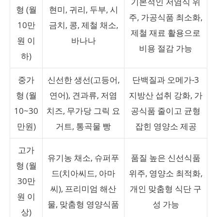
기본적인 저염식 위
형 (월
현미, 귀리, 두부, 시
주, 가공식품 최소화,
10만
금치, 콩, 제철 채소,
제철 재료 활용으로
원 이
바나나
비용 절감 가능
하)
중가
신선한 생선(고등어,
단백질과 오메가-3
형 (월
연어), 견과류, 저염
지방산 섭취 강화, 가
10~30
치즈, 무가당 그릭 요
공식품 줄이고 균형
만원)
거트, 통곡물 빵
잡힌 영양소 제공
고가
유기농 채소, 슈퍼푸
품질 높은 신선식품
형 (월
드(치아씨드, 아마
위주, 영양소 최적화,
30만
씨), 프리미엄 해산
개인 맞춤형 식단 구
원 이
물, 맞춤형 영양식품
성 가능
상)