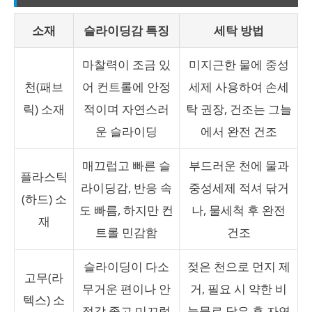
소재
슬라이딩감 특징
세탁 방법
마찰력이 조금 있
미지근한 물에 중성
천(패브
어 컨트롤에 안정
세제 사용하여 손세
릭) 소재
적이며 자연스러
탁 권장, 건조는 그늘
운 슬라이딩
에서 완전 건조
매끄럽고 빠른 슬
부드러운 천에 물과
플라스틱
라이딩감, 반응 속
중성세제 적셔 닦거
(하드) 소
도 빠름, 하지만 컨
나, 물세척 후 완전
재
트롤 민감함
건조
슬라이딩이 다소
젖은 천으로 먼지 제
고무(라
무거운 편이나 안
거, 필요 시 약한 비
텍스) 소
정감 좋고 미끄럼
눗물로 닦은 후 자연