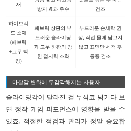
재
방지 효과 우수
건조
하이브리
패브릭 상판의 부
부드러운 손세탁 권
드 소재
드러운 슬라이딩
장, 직접 물에 담그지
(패브릭
과 고무 하판의 강
않고 표면만 세척 후
+고무 백
한 접지력 조화
통풍 건조
킹)
마찰감 변화에 무감각해지는 사용자
슬라이딩감이 달라진 걸 무심코 넘기다 보
면 정작 게임 퍼포먼스에 영향을 받을 수
있죠. 적절한 점검과 관리가 정말 중요합