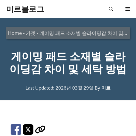
컨
미르블로그
메
텐
츠
뉴
Home
-
가젯
-
게이밍 패드 소재별 슬라이딩감 차이 및 세탁 방법
로
건
게이밍 패드 소재별 슬라
너
뛰
이딩감 차이 및 세탁 방법
기
Last Updated: 2026년 03월 29일
By
미르