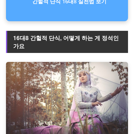
간헐적 단식 16대8 실천법 보기
16대8 간헐적 단식, 어떻게 하는 게 정석인
가요