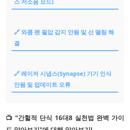
스 저소음 모드)
🔗 와콤 펜 필압 감지 안됨 및 선 떨림 해
결
🔗 레이저 시냅스(Synapse) 기기 인식
안됨 및 업데이트 오류
📺 "간헐적 단식 16대8 실천법 완벽 가이
드 알아보기"에 대해 알아보기!