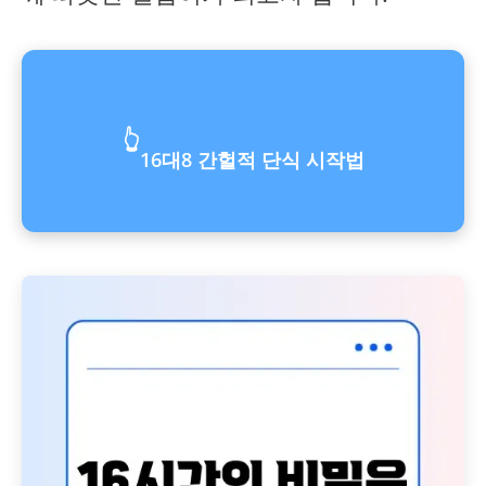
👆
16대8 간헐적 단식 시작법