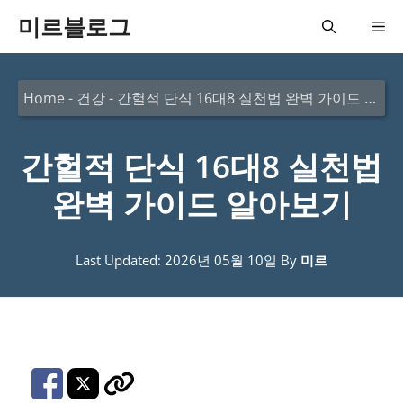
컨
미르블로그
메
텐
츠
뉴
Home
-
건강
-
간헐적 단식 16대8 실천법 완벽 가이드 알아보기
로
건
간헐적 단식 16대8 실천법
너
뛰
완벽 가이드 알아보기
기
Last Updated: 2026년 05월 10일
By
미르