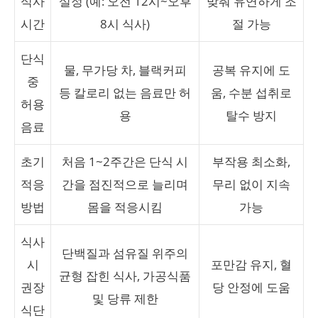
식사
설정 (예: 오전 12시~오후
맞춰 유연하게 조
시간
8시 식사)
절 가능
단식
물, 무가당 차, 블랙커피
공복 유지에 도
중
등 칼로리 없는 음료만 허
움, 수분 섭취로
허용
용
탈수 방지
음료
초기
처음 1~2주간은 단식 시
부작용 최소화,
적응
간을 점진적으로 늘리며
무리 없이 지속
방법
몸을 적응시킴
가능
식사
단백질과 섬유질 위주의
시
포만감 유지, 혈
균형 잡힌 식사, 가공식품
권장
당 안정에 도움
및 당류 제한
식단