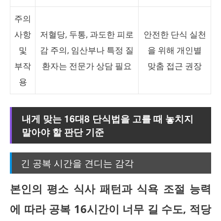
주의
사항
저혈당, 두통, 과도한 피로
안전한 단식 실천
및
감 주의, 임산부나 특정 질
을 위해 개인별
부작
환자는 전문가 상담 필요
맞춤 접근 권장
용
내게 맞는 16대8 단식법을 고를 때 놓치지
말아야 할 판단 기준
긴 공복 시간을 견디는 감각
본인의 평소 식사 패턴과 식욕 조절 능력
에 따라 공복 16시간이 너무 길 수도, 적당