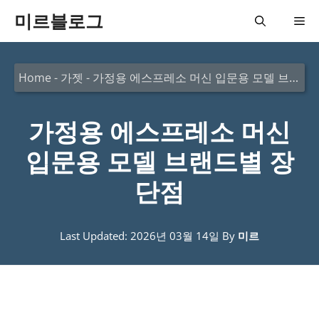
컨
미르블로그
메
텐
츠
뉴
Home
-
가젯
-
가정용 에스프레소 머신 입문용 모델 브랜드별 장단점
로
건
가정용 에스프레소 머신
너
뛰
입문용 모델 브랜드별 장
기
단점
Last Updated: 2026년 03월 14일
By
미르