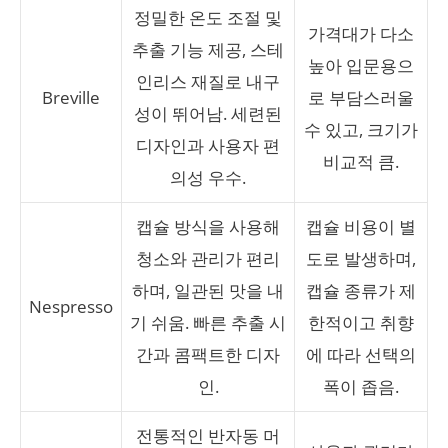
정밀한 온도 조절 및
가격대가 다소
추출 기능 제공, 스테
높아 입문용으
인리스 재질로 내구
Breville
로 부담스러울
성이 뛰어남. 세련된
수 있고, 크기가
디자인과 사용자 편
비교적 큼.
의성 우수.
캡슐 방식을 사용해
캡슐 비용이 별
청소와 관리가 편리
도로 발생하며,
하며, 일관된 맛을 내
캡슐 종류가 제
Nespresso
기 쉬움. 빠른 추출 시
한적이고 취향
간과 콤팩트한 디자
에 따라 선택의
인.
폭이 좁음.
전통적인 반자동 머