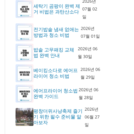
2026년
세탁기 곰팡이 완벽 제
07월 02
거 비법은 과탄산소다
일
2026년
전기밥솥 냄새 없애는
방법과 청소 비법
07월 01일
2026년 06
밥솥 고무패킹 교체
법 완벽 안내
월 30일
2026년 06
베이킹소다로 에어프
라이어 청소 비법
월 29일
2026년 06
에어프라이어 청소법
완벽 가이드
월 28일
2026년
평창더위사냥축제 즐기
기 위한 필수 준비물 알
06월 27
아보자
일