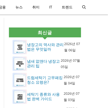
금융
뉴스
취미
IT
트렌드
최신글
2026년 07
냉장고의 역사와 관리
법은 무엇일까
월 06일
2026년 07월
냄새 없앤다 냉장고
관리 팁
05일
2026년 07
드럼세탁기 고무패킹
청소 요령은?
월 04일
2026년 07
세탁기 종류와 사용
법 완벽 가이드
월 03일