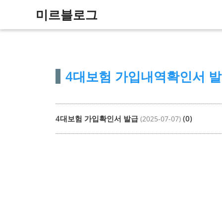
컨
미르블로그
텐
츠
로
건
4대보험 가입내역확인서 
너
뛰
기
4대보험 가입확인서 발급
(0)
(2025-07-07)