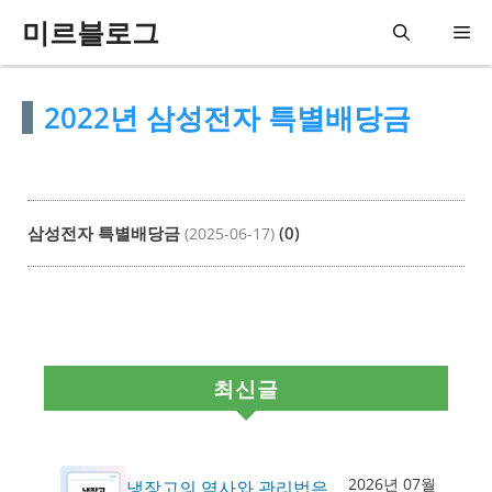
컨
미르블로그
메
텐
츠
뉴
2022년 삼성전자 특별배당금
로
건
너
뛰
삼성전자 특별배당금
(0)
(2025-06-17)
기
최신글
2026년 07월
냉장고의 역사와 관리법은