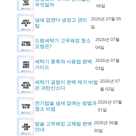
무엇일까
06일
2026년 07월 05
냄새 없앤다 냉장고 관리
팁
일
2026년 07월
드럼세탁기 고무패킹 청소
요령은?
04일
2026년 07월
세탁기 종류와 사용법 완벽
가이드
03일
2026년 07
세탁기 곰팡이 완벽 제거 비법
은 과탄산소다
월 02일
2026년 07월
전기밥솥 냄새 없애는 방법과
청소 비법
01일
2026년 06월
밥솥 고무패킹 교체법 완벽
안내
30일