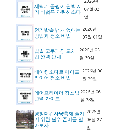
2026년
세탁기 곰팡이 완벽 제
07월 02
거 비법은 과탄산소다
일
2026년
전기밥솥 냄새 없애는
방법과 청소 비법
07월 01일
2026년 06
밥솥 고무패킹 교체
법 완벽 안내
월 30일
2026년 06
베이킹소다로 에어프
라이어 청소 비법
월 29일
2026년 06
에어프라이어 청소법
완벽 가이드
월 28일
2026년
평창더위사냥축제 즐기
기 위한 필수 준비물 알
06월 27
아보자
일