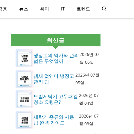
금융
뉴스
취미
IT
트렌드
최신글
2026년 07
냉장고의 역사와 관리
법은 무엇일까
월 06일
2026년 07월
냄새 없앤다 냉장고
관리 팁
05일
2026년 07
드럼세탁기 고무패킹
청소 요령은?
월 04일
2026년 07
세탁기 종류와 사용
법 완벽 가이드
월 03일