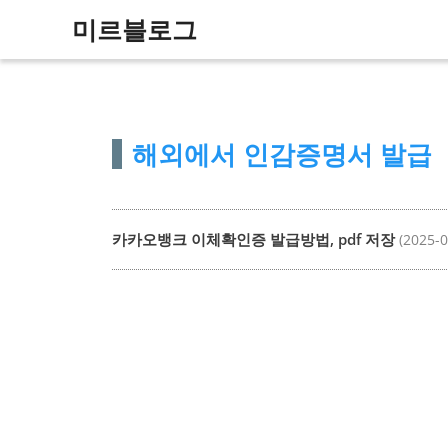
컨
미르블로그
텐
츠
로
건
해외에서 인감증명서 발급
너
뛰
기
카카오뱅크 이체확인증 발급방법, pdf 저장
(2025-0