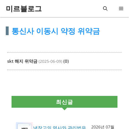
컨
미르블로그
메
텐
츠
뉴
통신사 이동시 약정 위약금
로
건
너
뛰
skt 해지 위약금
(0)
(2025-06-09)
기
최신글
2026년 07월
냉장고의 역사와 관리법은