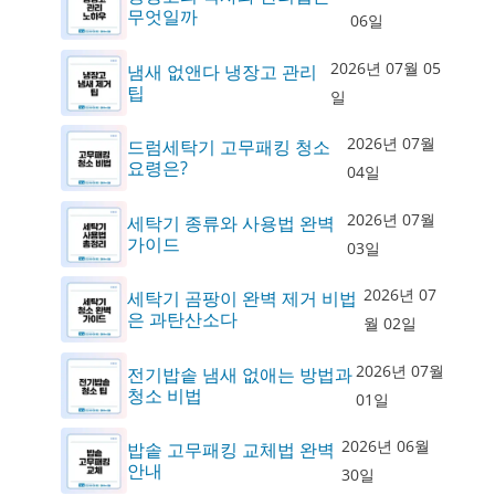
무엇일까
06일
2026년 07월 05
냄새 없앤다 냉장고 관리
팁
일
2026년 07월
드럼세탁기 고무패킹 청소
요령은?
04일
2026년 07월
세탁기 종류와 사용법 완벽
가이드
03일
2026년 07
세탁기 곰팡이 완벽 제거 비법
은 과탄산소다
월 02일
2026년 07월
전기밥솥 냄새 없애는 방법과
청소 비법
01일
2026년 06월
밥솥 고무패킹 교체법 완벽
안내
30일