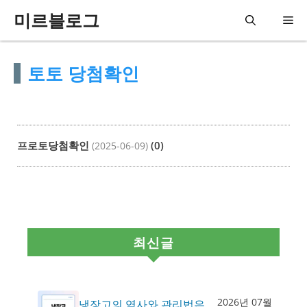
컨
미르블로그
메
텐
츠
뉴
토토 당첨확인
로
건
너
뛰
프로토당첨확인
(0)
(2025-06-09)
기
최신글
2026년 07월
냉장고의 역사와 관리법은