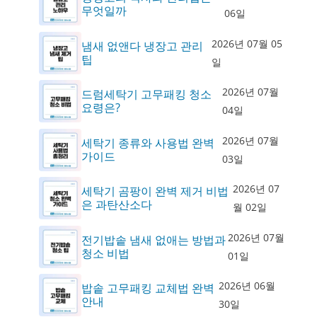
무엇일까
06일
2026년 07월 05
냄새 없앤다 냉장고 관리
팁
일
2026년 07월
드럼세탁기 고무패킹 청소
요령은?
04일
2026년 07월
세탁기 종류와 사용법 완벽
가이드
03일
2026년 07
세탁기 곰팡이 완벽 제거 비법
은 과탄산소다
월 02일
2026년 07월
전기밥솥 냄새 없애는 방법과
청소 비법
01일
2026년 06월
밥솥 고무패킹 교체법 완벽
안내
30일