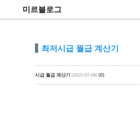
컨
미르블로그
텐
츠
로
건
최저시급 월급 계산기
너
뛰
기
시급 월급 계산기
(0)
(2025-07-08)