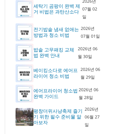
2026년
세탁기 곰팡이 완벽 제
07월 02
거 비법은 과탄산소다
일
2026년
전기밥솥 냄새 없애는
방법과 청소 비법
07월 01일
2026년 06
밥솥 고무패킹 교체
법 완벽 안내
월 30일
2026년 06
베이킹소다로 에어프
라이어 청소 비법
월 29일
2026년 06
에어프라이어 청소법
완벽 가이드
월 28일
2026년
평창더위사냥축제 즐기
기 위한 필수 준비물 알
06월 27
아보자
일