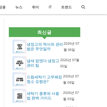
금융
뉴스
취미
IT
트렌드
최신글
2026년 07
냉장고의 역사와 관리
법은 무엇일까
월 06일
2026년 07월
냄새 없앤다 냉장고
관리 팁
05일
2026년 07
드럼세탁기 고무패킹
청소 요령은?
월 04일
2026년 07
세탁기 종류와 사용
법 완벽 가이드
월 03일