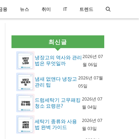
금융
뉴스
취미
IT
트렌드
최신글
2026년 07
냉장고의 역사와 관리
법은 무엇일까
월 06일
2026년 07월
냄새 없앤다 냉장고
관리 팁
05일
2026년 07
드럼세탁기 고무패킹
청소 요령은?
월 04일
2026년 07
세탁기 종류와 사용
법 완벽 가이드
월 03일