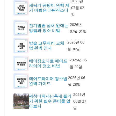
2026년
세탁기 곰팡이 완벽 제
07월 02
거 비법은 과탄산소다
일
2026년
전기밥솥 냄새 없애는
방법과 청소 비법
07월 01일
2026년 06
밥솥 고무패킹 교체
법 완벽 안내
월 30일
2026년 06
베이킹소다로 에어프
라이어 청소 비법
월 29일
2026년 06
에어프라이어 청소법
완벽 가이드
월 28일
2026년
평창더위사냥축제 즐기
기 위한 필수 준비물 알
06월 27
아보자
일