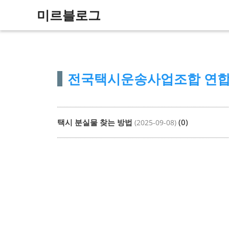
컨
미르블로그
텐
츠
로
건
전국택시운송사업조합 연
너
뛰
기
택시 분실물 찾는 방법
(0)
(2025-09-08)