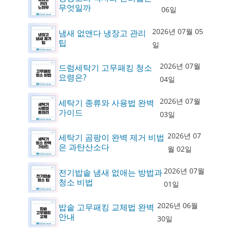
무엇일까
06일
2026년 07월 05
냄새 없앤다 냉장고 관리
팁
일
2026년 07월
드럼세탁기 고무패킹 청소
요령은?
04일
2026년 07월
세탁기 종류와 사용법 완벽
가이드
03일
2026년 07
세탁기 곰팡이 완벽 제거 비법
은 과탄산소다
월 02일
2026년 07월
전기밥솥 냄새 없애는 방법과
청소 비법
01일
2026년 06월
밥솥 고무패킹 교체법 완벽
안내
30일