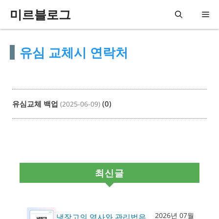
컨
미르블로그
메
텐
츠
뉴
유심 교체시 연락처
로
건
너
뛰
유심교체 백업
(0)
(2025-06-09)
기
최신글
2026년 07월
냉장고의 역사와 관리법은