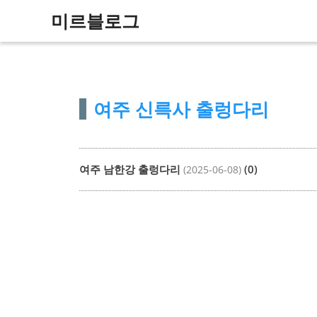
컨
미르블로그
텐
츠
로
건
여주 신륵사 출렁다리
너
뛰
기
여주 남한강 출렁다리
(0)
(2025-06-08)