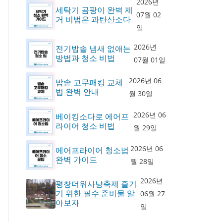
2026년
세탁기 곰팡이 완벽 제
07월 02
거 비법은 과탄산소다
일
2026년
전기밥솥 냄새 없애는
방법과 청소 비법
07월 01일
2026년 06
밥솥 고무패킹 교체
법 완벽 안내
월 30일
2026년 06
베이킹소다로 에어프
라이어 청소 비법
월 29일
2026년 06
에어프라이어 청소법
완벽 가이드
월 28일
2026년
평창더위사냥축제 즐기
기 위한 필수 준비물 알
06월 27
아보자
일