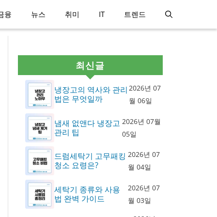
금융
뉴스
취미
IT
트렌드
최신글
2026년 07
냉장고의 역사와 관리
법은 무엇일까
월 06일
2026년 07월
냄새 없앤다 냉장고
관리 팁
05일
2026년 07
드럼세탁기 고무패킹
청소 요령은?
월 04일
2026년 07
세탁기 종류와 사용
법 완벽 가이드
월 03일