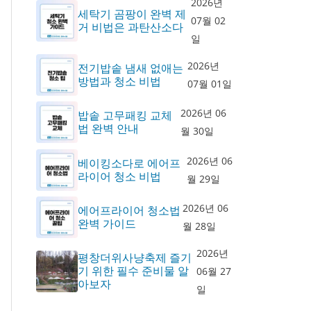
2026년
세탁기 곰팡이 완벽 제
07월 02
거 비법은 과탄산소다
일
2026년
전기밥솥 냄새 없애는
방법과 청소 비법
07월 01일
2026년 06
밥솥 고무패킹 교체
법 완벽 안내
월 30일
2026년 06
베이킹소다로 에어프
라이어 청소 비법
월 29일
2026년 06
에어프라이어 청소법
완벽 가이드
월 28일
2026년
평창더위사냥축제 즐기
기 위한 필수 준비물 알
06월 27
아보자
일