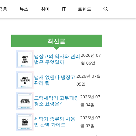
금융
뉴스
취미
IT
트렌드
최신글
2026년 07
냉장고의 역사와 관리
법은 무엇일까
월 06일
2026년 07월
냄새 없앤다 냉장고
관리 팁
05일
2026년 07
드럼세탁기 고무패킹
청소 요령은?
월 04일
2026년 07
세탁기 종류와 사용
법 완벽 가이드
월 03일