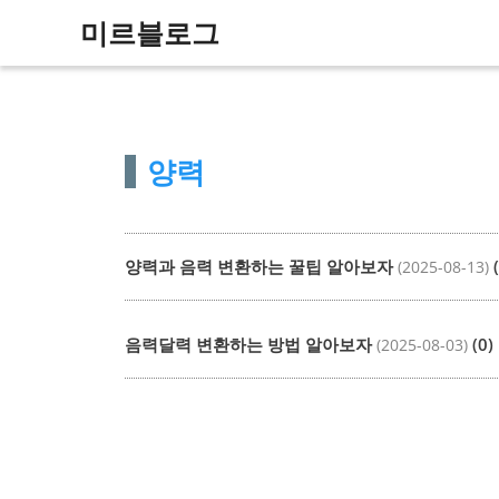
컨
미르블로그
텐
츠
로
건
양력
너
뛰
기
양력과 음력 변환하는 꿀팁 알아보자
(
(2025-08-13)
음력달력 변환하는 방법 알아보자
(0)
(2025-08-03)