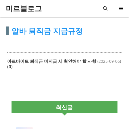
컨
미르블로그
메
텐
츠
뉴
알바 퇴직금 지급규정
로
건
너
뛰
아르바이트 퇴직금 미지급 시 확인해야 할 사항
(2025-09-06)
(0)
기
최신글